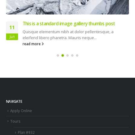
This is a standard image gallery thumbs post
11
Quisque elementum nibh at dolor pellentesque, a
Jun
eleifend libero pharetra. Mauris neque...
read more
NAVIGATE
Apply Online
Tours
Plan #932