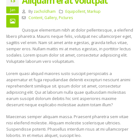
Aliquam erat volutpat
13
Jan
By
zacholdham
Equipollent
,
Markup
Content
,
Gallery
,
Pictures
Quisque elementum nibh at dolor pellentesque, a eleifend
libero pharetra. Mauris neque felis, volutpat nec ullamcorper eget,
sagittis vel enim. Nam sit amet ante egestas, gravida tellus vitae,
semper eros. Nullam mattis mi at metus egestas, in porttitor lectus
sodales. Lorem ipsum dolor sit amet, consectetur adipisicing elit.
Voluptate laborum vero voluptatum.
Lorem quasi aliquid maiores iusto suscipit perspiciatis a
aspernatur et fuga repudiandae deleniti excepturi nesciunt animi
reprehenderit similique sit. ipsum dolor sit amet, consectetur
adipisicing elit. Qui at laborum nulla quae quibusdam molestias
earum suscipit dolorum debitis hic sint asperiores maxime
deserunt neque explicabo molestiae autem totam illum?
Maecenas semper aliquam massa. Praesent pharetra sem vitae
nisi eleifend molestie. Aliquam molestie scelerisque ultricies.
Suspendisse potenti. Phasellus interdum risus at mi ullamcorper
lobortis. In et metus aliquet, suscipit leo.