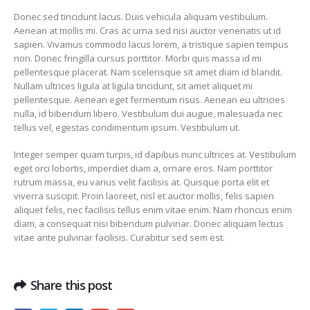
Donec sed tincidunt lacus. Duis vehicula aliquam vestibulum.
Aenean at mollis mi. Cras ac urna sed nisi auctor venenatis ut id
sapien. Vivamus commodo lacus lorem, a tristique sapien tempus
non. Donec fringilla cursus porttitor. Morbi quis massa id mi
pellentesque placerat. Nam scelerisque sit amet diam id blandit.
Nullam ultrices ligula at ligula tincidunt, sit amet aliquet mi
pellentesque. Aenean eget fermentum risus. Aenean eu ultricies
nulla, id bibendum libero. Vestibulum dui augue, malesuada nec
tellus vel, egestas condimentum ipsum. Vestibulum ut.
Integer semper quam turpis, id dapibus nunc ultrices at. Vestibulum
eget orci lobortis, imperdiet diam a, ornare eros. Nam porttitor
rutrum massa, eu varius velit facilisis at. Quisque porta elit et
viverra suscipit. Proin laoreet, nisl et auctor mollis, felis sapien
aliquet felis, nec facilisis tellus enim vitae enim. Nam rhoncus enim
diam, a consequat nisi bibendum pulvinar. Donec aliquam lectus
vitae ante pulvinar facilisis. Curabitur sed sem est.
Share this post